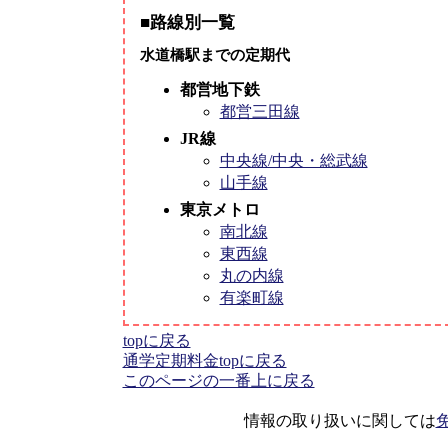
■路線別一覧
水道橋駅までの定期代
都営地下鉄
都営三田線
JR線
中央線/中央・総武線
山手線
東京メトロ
南北線
東西線
丸の内線
有楽町線
topに戻る
通学定期料金topに戻る
このページの一番上に戻る
情報の取り扱いに関しては